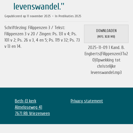
levenswandel.''
Gepubliceerd op 11 november 2025
In
Predikaties 2025
Schriftlezing: Filippenzen 3 / Tekst:
DOWNLOADEN
Filippenzen 3 v 20 / Zingen: Ps. 131 v 4; Ps.
(
MP3,
30.30 MB
)
101 v 2; Ps. 26 v 3, 4 en 5; Ps. 119 v 32; Ps. 73
v 13 en 14.
2025-11-09 1 Kand. B.
Engberts(Filippenzen3Tv2
0)Opwekking tot
christelijke
levenswandel.mp3
Beth-El kerk
Privacy statement
Almeloseweg 41
7671 RB Vriezenveen